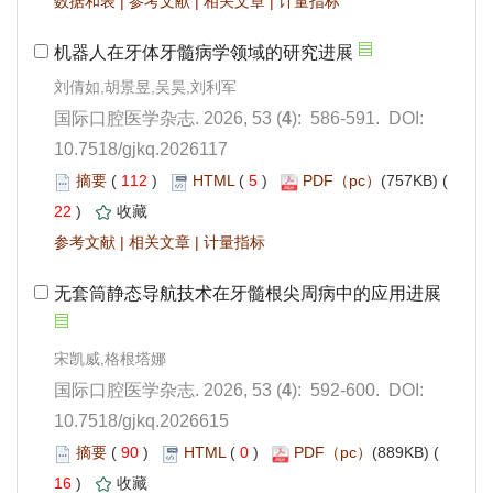
 |
 |
 |
): 586-591. DOI:
10.7518/gjkq.2026117
 112
)
 5
)
 22
)
 |
 |
): 592-600. DOI:
10.7518/gjkq.2026615
 90
)
 0
)
 16
)