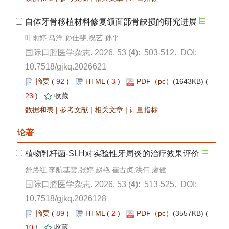
): 503-512. DOI:
10.7518/gjkq.2026621
 92
)
 3
)
 23
)
 |
 |
 |
): 513-525. DOI:
10.7518/gjkq.2026128
 89
)
 2
)
 10
)