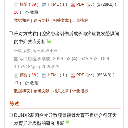
 89
)
 1
)
 10
)
 |
 |
 |
): 545-553. DOI:
10.7518/gjkq.2026225
 68
)
 1
)
 17
)
 |
 |
 |