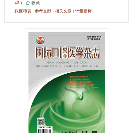
 43
)
 |
 |
 |