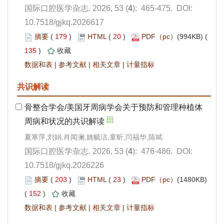
): 465-475. DOI:
10.7518/gjkq.2026617
 179
)
 20
)
 135
)
 |
 |
 |
): 476-486. DOI:
10.7518/gjkq.2026226
 203
)
 23
)
(1480KB)
 152
)
 |
 |
 |