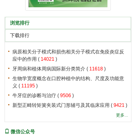
 (
 )
 (
 )
 (
 )
 (
 )
 (
 )