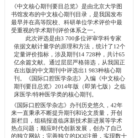
《中文核心期刊要目总览》是由北京大学图
书馆发布的中文核心期刊目录，是我国发布
最早并在高等院校、科研单位学术评价中最
受重视的学术期刊评价体系之一。
此次评选是由
3 700
多位评审学科专家
依据文献计量学的原理和方法，统计了
12
个
定量评价指标，涉及期刊
14 728
种，共计
65
亿余篇文献。通过层层严格筛选，从我国正
在出版的中文期刊中评选出
1 983
种核心期
刊。《国际口腔医学杂志》入编《中文核心
期刊要目总览》
2014
年版（即第七版）之临
床医学
/
特种医学类的核心期刊。
《国际口腔医学杂志》办刊历史悠久，
42
年
来一直秉承不断提升期刊和论文质量，开创
新栏目，组稿报道临床新技术新进展等学术
热点问题；顺应时代创新发展，创办了自己
的独立网站；完善独立的
DOI
注册，实现数十