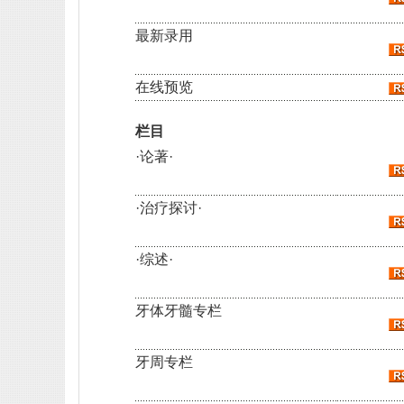
最新录用
在线预览
栏目
·论著·
·治疗探讨·
·综述·
牙体牙髓专栏
牙周专栏