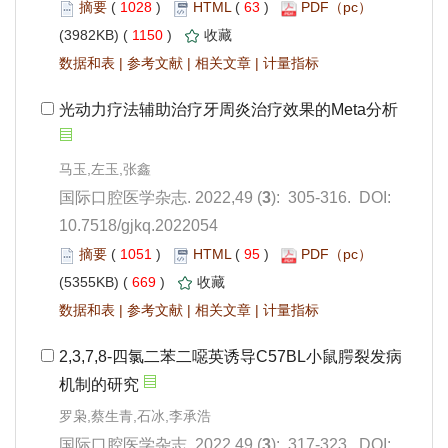
 1028
)
 63
)
 1150
)
 |
 |
 |
): 305-316. DOI:
10.7518/gjkq.2022054
 1051
)
 95
)
 669
)
 |
 |
 |
): 317-323. DOI: