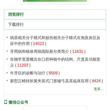
 (
 )
 (
 )
 (
 )
 (
 )
 (
 )