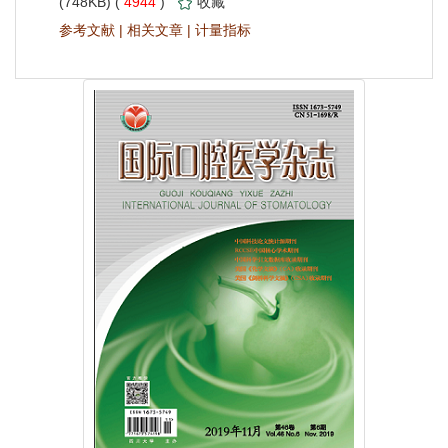
 4944
)
 |
 |