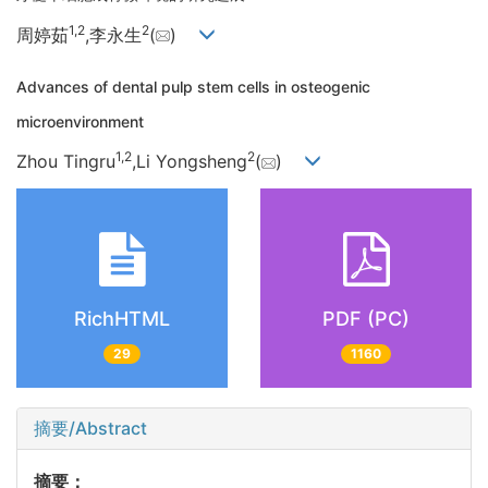
1,
2
2
周婷茹
,李永生
(
)
Advances of dental pulp stem cells in osteogenic
microenvironment
1,
2
2
Zhou Tingru
,Li Yongsheng
(
)
RichHTML
PDF (PC)
29
1160
摘要/Abstract
摘要：