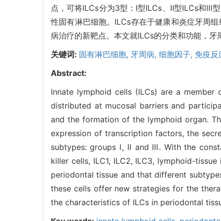
点，可将ILCs分为3型：Ⅰ型ILCs、Ⅱ型ILCs
性固有淋巴细胞。ILCs存在于健康和炎症牙周组
病治疗的新靶点。本文就ILCs的分类和功能，牙周
关键词:
固有淋巴细胞,
牙周病,
细胞因子,
免疫反
Abstract:
Innate lymphoid cells (ILCs) are a member o
distributed at mucosal barriers and participa
and the formation of the lymphoid organ. The
expression of transcription factors, the secr
subtypes: groups Ⅰ, Ⅱ and Ⅲ. With the consta
killer cells, ILC1, ILC2, ILC3, lymphoid-tiss
periodontal tissue and that different subtype
these cells offer new strategies for the thera
the characteristics of ILCs in periodontal tiss