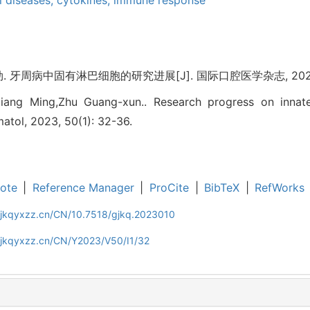
l diseases,
cytokines,
immune response
 牙周病中固有淋巴细胞的研究进展[J]. 国际口腔医学杂志, 2023, 50
iang Ming,Zhu Guang-xun.. Research progress on innate
matol, 2023, 50(1): 32-36.
ote
|
Reference Manager
|
ProCite
|
BibTeX
|
RefWorks
gjkqyxzz.cn/CN/10.7518/gjkq.2023010
gjkqyxzz.cn/CN/Y2023/V50/I1/32