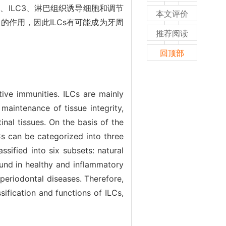
C2、ILC3、淋巴组织诱导细胞和调节
本文评价
的作用，因此ILCs有可能成为牙周
推荐阅读
回顶部
ive immunities. ILCs are mainly
 maintenance of tissue integrity,
nal tissues. On the basis of the
LCs can be categorized into three
sified into six subsets: natural
found in healthy and inflammatory
 periodontal diseases. Therefore,
ssification and functions of ILCs,