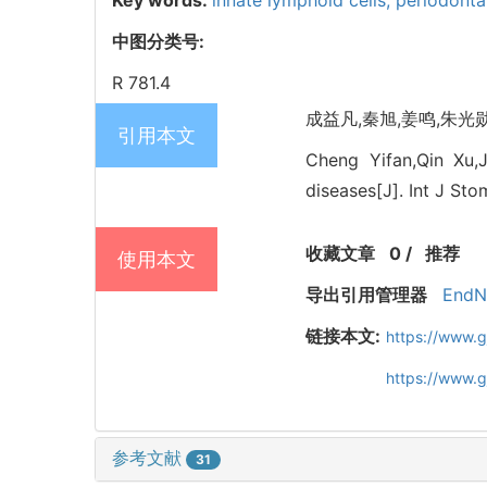
Key words:
innate lymphoid cells,
periodonta
中图分类号:
R 781.4
成益凡,秦旭,姜鸣,朱光勋.
引用本文
Cheng Yifan,Qin Xu,J
diseases[J]. Int J Sto
收藏文章
0
/
推荐
使用本文
导出引用管理器
EndN
链接本文:
https://www.
https://www.
参考文献
31