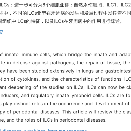
和Ⅲ型ILCs；进一步可分为6个细胞亚群：自然杀伤细胞、ILC1、IL
织中，不同的ILCs亚型在牙周病的发生和发展过程中发挥着不同
组织中ILCs的特征，以及ILCs在牙周病中的作用进行综述。
应
f innate immune cells, which bridge the innate and adapt
te in defense against pathogens, the repair of tissue, the
y have been studied extensively in lungs and gastrointesti
etion of cytokines, and the characteristics of functions, I
nt deepening of the studies on ILCs, ILCs can now be clas
ue inducers, and regulatory innate lymphoid cells. ILCs are 
s play distinct roles in the occurrence and development of
py of periodontal diseases. This article will review the cla
ue, and the roles of ILCs in periodontal diseases.