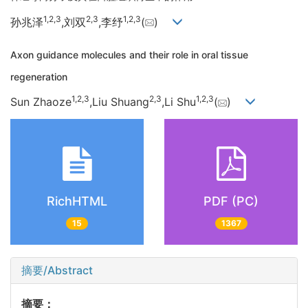
1,
2,
3
2,
3
1,
2,
3
孙兆泽
,刘双
,李纾
(
)
Axon guidance molecules and their role in oral tissue
regeneration
1,
2,
3
2,
3
1,
2,
3
Sun Zhaoze
,Liu Shuang
,Li Shu
(
)
RichHTML
PDF (PC)
15
1367
摘要/Abstract
摘要：