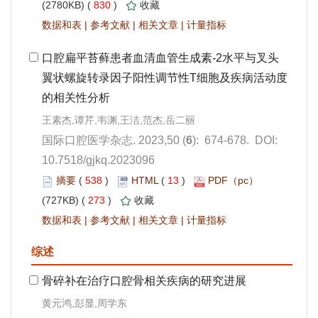
 830
)
 |
 |
 |
): 674-678. DOI:
10.7518/gjkq.2023096
 538
)
 13
)
 273
)
 |
 |
 |