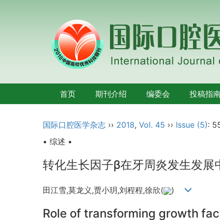
首页
期刊介绍
编委会
投稿指
国际口腔医学杂志
››
2018
,
Vol. 45
››
Issue (5)
: 5
• 综述 •
转化生长因子β在牙周炎发生发展
田江雪,莫龙义,贾小玥,刘程程,徐欣(
)
Role of transforming growth fact