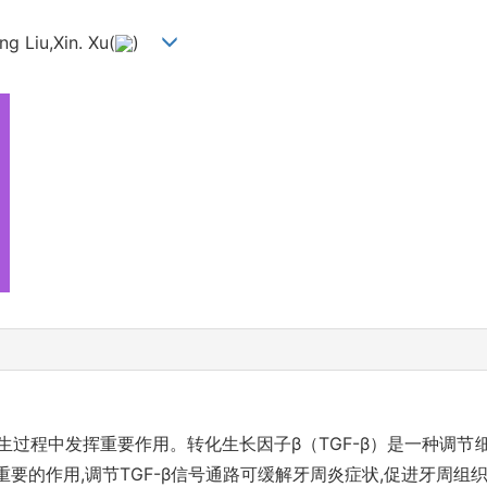
g Liu,Xin. Xu(
)
生过程中发挥重要作用。转化生长因子β（TGF-β）是一种调
分重要的作用,调节TGF-β信号通路可缓解牙周炎症状,促进牙周组