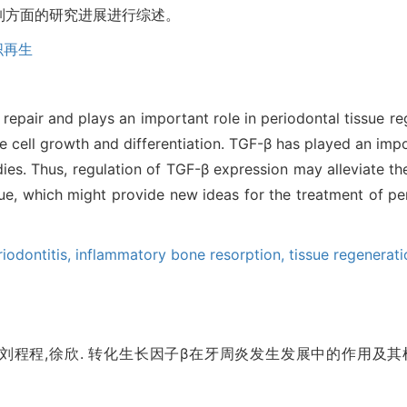
机制方面的研究进展进行综述。
织再生
e repair and plays an important role in periodontal tissue 
te cell growth and differentiation. TGF-β has played an imp
dies. Thus, regulation of TGF-β expression may alleviate t
ue, which might provide new ideas for the treatment of per
riodontitis,
inflammatory bone resorption,
tissue regenerati
刘程程,徐欣. 转化生长因子β在牙周炎发生发展中的作用及其机制[J