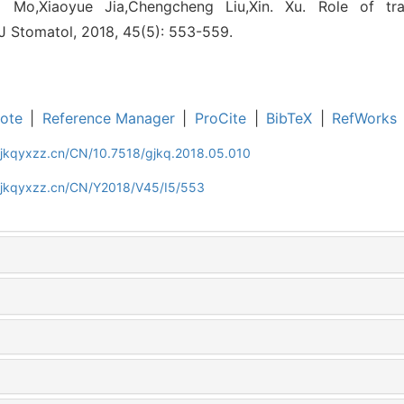
i Mo,Xiaoyue Jia,Chengcheng Liu,Xin. Xu. Role of tr
r J Stomatol, 2018, 45(5): 553-559.
ote
|
Reference Manager
|
ProCite
|
BibTeX
|
RefWorks
gjkqyxzz.cn/CN/10.7518/gjkq.2018.05.010
gjkqyxzz.cn/CN/Y2018/V45/I5/553