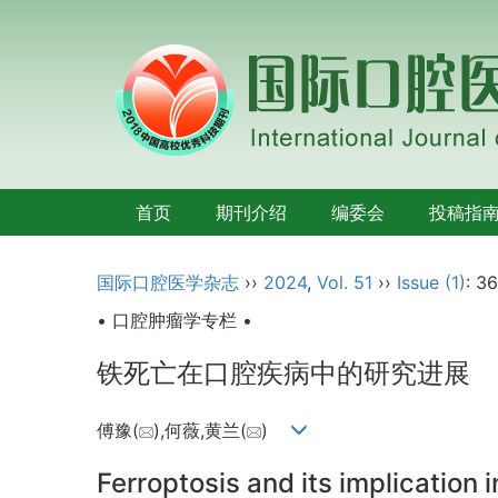
首页
期刊介绍
编委会
投稿指
国际口腔医学杂志
››
2024
,
Vol. 51
››
Issue (1)
: 3
• 口腔肿瘤学专栏 •
铁死亡在口腔疾病中的研究进展
傅豫(
),何薇,黄兰(
)
Ferroptosis and its implication 