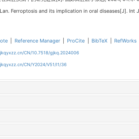
an. Ferroptosis and its implication in oral diseases[J]. Int 
ote
|
Reference Manager
|
ProCite
|
BibTeX
|
RefWorks
gjkqyxzz.cn/CN/10.7518/gjkq.2024006
gjkqyxzz.cn/CN/Y2024/V51/I1/36