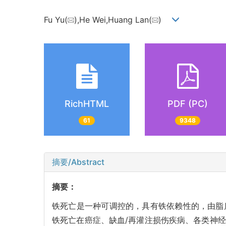
Fu Yu(
),He Wei,Huang Lan(
)
RichHTML
PDF (PC)
61
9348
摘要/Abstract
摘要：
铁死亡是一种可调控的，具有铁依赖性的，由脂
铁死亡在癌症、缺血/再灌注损伤疾病、各类神