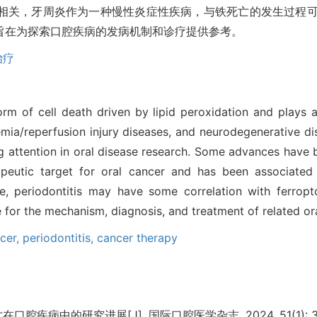
相关，牙周炎作为一种慢性炎症性疾病，与铁死亡的发生过程
旨在为探索口腔疾病的发病机制和诊疗提供参考。
治疗
orm of cell death driven by lipid peroxidation and plays a
hemia/reperfusion injury diseases, and neurodegenerative d
ng attention in oral disease research. Some advances have 
peutic target for oral cancer and has been associated
e, periodontitis may have some correlation with ferropt
e for the mechanism, diagnosis, and treatment of related or
ncer,
periodontitis,
cancer therapy
在口腔疾病中的研究进展[J]. 国际口腔医学杂志, 2024, 51(1): 36