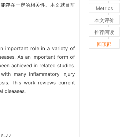
可能存在一定的相关性。本文就目前
Metrics
本文评价
推荐阅读
回顶部
n important role in a variety of
iseases. As an important form of
been achieved in related studies.
 with many inflammatory injury
osis. This work reviews current
al diseases.
-44.