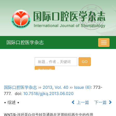
国际口腔医学杂志
导
航
切
换
国际口腔医学杂志
››
2013
,
Vol. 40
››
Issue (6)
: 773-
777.
doi:
10.7518/gjkq.2013.06.020
• 综述 •
上一篇
下一篇
WNT/β-连环蛋白信号转导通路在牙周组织再生中的作用