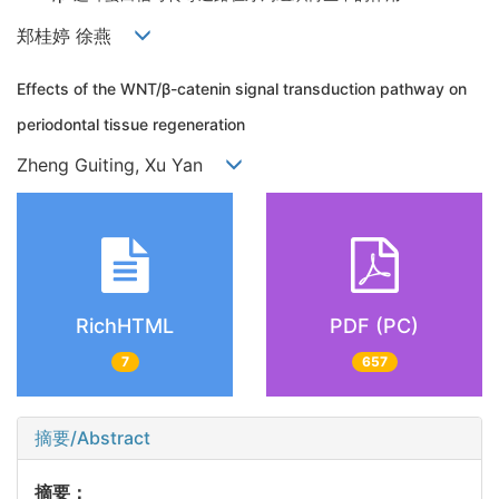
郑桂婷 徐燕
Effects of the WNT/β-catenin signal transduction pathway on
periodontal tissue regeneration
Zheng Guiting, Xu Yan
RichHTML
PDF (PC)
7
657
摘要/Abstract
摘要：