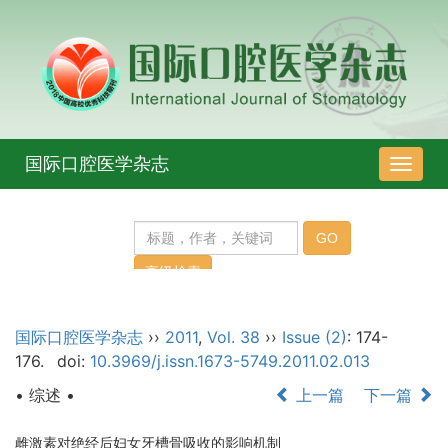
国际口腔医学杂志
导
航
切
换
国际口腔医学杂志
››
2011
,
Vol. 38
››
Issue (2)
: 174-
176.
doi:
10.3969/j.issn.1673-5749.2011.02.013
• 综述 •
上一篇
下一篇
雌激素对绝经后妇女牙槽骨吸收的影响机制