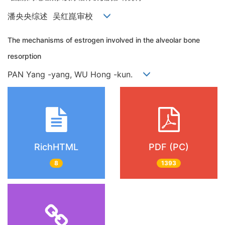
潘央央综述 吴红崑审校
The mechanisms of estrogen involved in the alveolar bone
resorption
PAN Yang -yang, WU Hong -kun.
RichHTML
PDF (PC)
8
1393