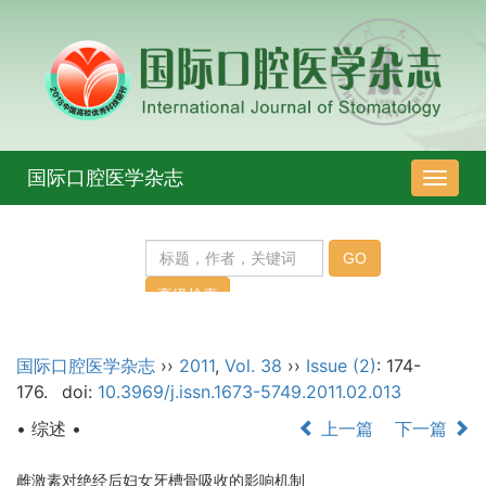
国际口腔医学杂志
导
航
切
换
国际口腔医学杂志
››
2011
,
Vol. 38
››
Issue (2)
: 174-
176.
doi:
10.3969/j.issn.1673-5749.2011.02.013
• 综述 •
上一篇
下一篇
雌激素对绝经后妇女牙槽骨吸收的影响机制