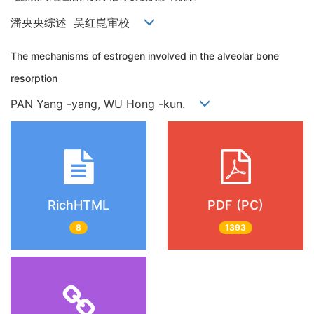
潘央央综述 吴红崑审校
The mechanisms of estrogen involved in the alveolar bone
resorption
PAN Yang -yang, WU Hong -kun.
RichHTML
PDF (PC)
8
1393