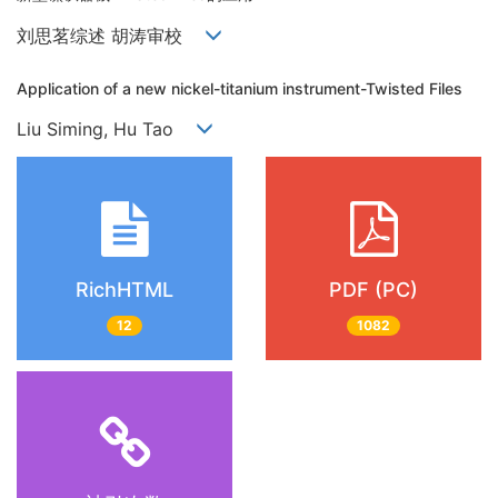
刘思茗综述 胡涛审校
Application of a new nickel-titanium instrument-Twisted Files
Liu Siming, Hu Tao
RichHTML
PDF (PC)
12
1082