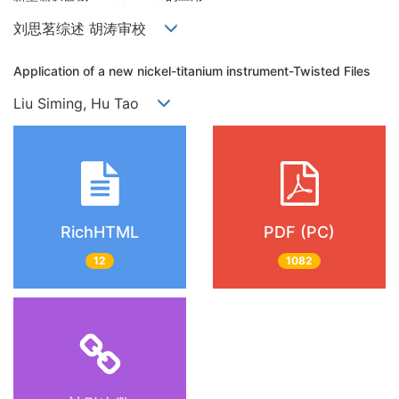
刘思茗综述 胡涛审校
Application of a new nickel-titanium instrument-Twisted Files
Liu Siming, Hu Tao
RichHTML
PDF (PC)
12
1082