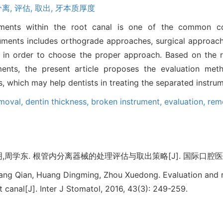
离,
评估,
取出,
牙本质厚度
uments within the root canal is one of the common co
ments includes orthograde approaches, surgical approaches
s in order to choose the proper approach. Based on the re
uments, the present article proposes the evaluation m
, which may help dentists in treating the separated instru
moval,
dentin thickness,
broken instrument,
evaluation,
rem
周学东. 根管内分离器械的处理评估与取出策略[J]. 国际口腔医学杂志, 2
Yang Qian, Huang Dingming, Zhou Xuedong. Evaluation and 
t canal[J]. Inter J Stomatol, 2016, 43(3): 249-259.