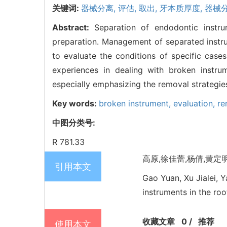
关键词:
器械分离,
评估,
取出,
牙本质厚度,
器械分
Abstract:
Separation of endodontic instr
preparation. Management of separated instru
to evaluate the conditions of specific case
experiences in dealing with broken instr
especially emphasizing the removal strategies
Key words:
broken instrument,
evaluation,
re
中图分类号:
R 781.33
高原,徐佳蕾,杨倩,黄定明,
引用本文
Gao Yuan, Xu Jialei, 
instruments in the roo
收藏文章
0
/
推荐
使用本文