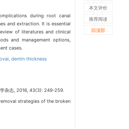
本文评价
mplications during root canal
推荐阅读
 and extraction. It is essential
回顶部
view of literatures and clinical
ethods and management options,
ment cases.
oval,
dentin thickness
016, 43(3): 249-259.
removal strategies of the broken