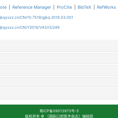
ote
|
Reference Manager
|
ProCite
|
BibTeX
|
RefWorks
gjkqyxzz.cn/CN/10.7518/gjkq.2016.03.001
gjkqyxzz.cn/CN/Y2016/V43/I3/249
蜀ICP备09013973号-3
版权所有 © 《国际口腔医学杂志》编辑部