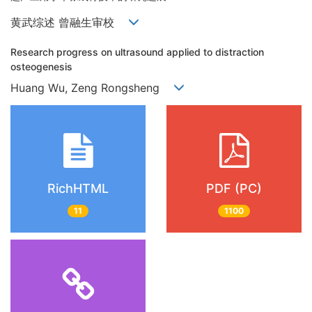
黄武综述 曾融生审校
Research progress on ultrasound applied to distraction
osteogenesis
Huang Wu, Zeng Rongsheng
RichHTML
PDF (PC)
11
1100