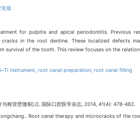
管充填
atment for pulpitis and apical periodontitis. Previous 
 cracks in the root dentine. These localized defects ma
m survival of the tooth. This review focuses on the relatio
i–Ti instrument,
root canal preparation,
root canal filling
管壁微裂[J]. 国际口腔医学杂志, 2014, 41(4): 478-482.
ngchang.. Root canal therapy and microcracks of the root 