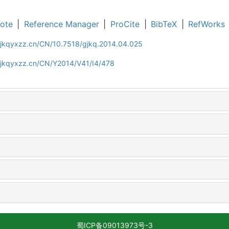
ote
|
Reference Manager
|
ProCite
|
BibTeX
|
RefWorks
gjkqyxzz.cn/CN/10.7518/gjkq.2014.04.025
gjkqyxzz.cn/CN/Y2014/V41/I4/478
蜀ICP备09013973号-3