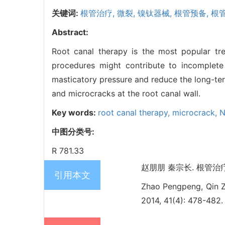
关键词:
根管治疗,
微裂,
镍钛器械,
根管预备,
根
Abstract:
Root canal therapy is the most popular tre
procedures might contribute to incomplete
masticatory pressure and reduce the long-ter
and microcracks at the root canal wall.
Key words:
root canal therapy,
microcrack,
N
中图分类号:
R 781.33
赵朋朋 秦宗长. 根管治疗与根
引用本文
Zhao Pengpeng, Qin Zo
2014, 41(4): 478-482.