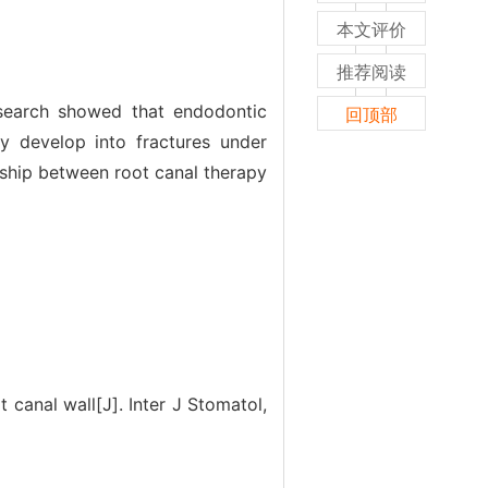
本文评价
推荐阅读
research showed that endodontic
回顶部
y develop into fractures under
nship between root canal therapy
canal wall[J]. Inter J Stomatol,