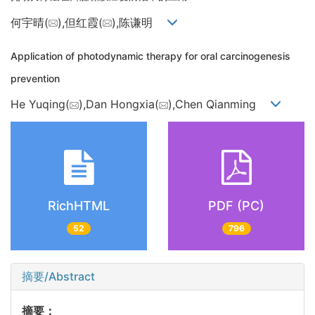
何宇晴(
),但红霞(
),陈谦明
Application of photodynamic therapy for oral carcinogenesis
prevention
He Yuqing(
),Dan Hongxia(
),Chen Qianming
RichHTML
PDF (PC)
52
796
摘要/Abstract
摘要：