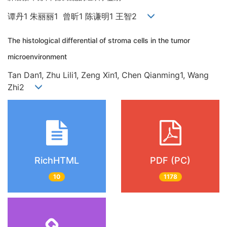
谭丹1 朱丽丽1 曾昕1 陈谦明1 王智2
The histological differential of stroma cells in the tumor
microenvironment
Tan Dan1, Zhu Lili1, Zeng Xin1, Chen Qianming1, Wang
Zhi2
RichHTML
PDF (PC)
10
1178