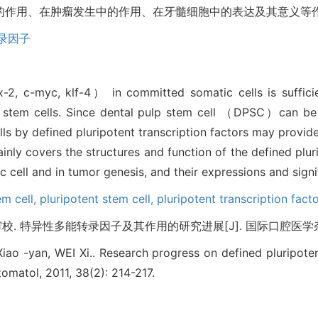
的作用、在肿瘤发生中的作用、在牙髓细胞中的表达及其意义等
录因子
-2, c-myc, klf-4） in committed somatic cells is sufficie
stem cells. Since dental pulp stem cell （DPSC）can be 
ls by defined pluripotent transcription factors may provi
inly covers the structures and function of the defined pluri
c cell and in tumor genesis, and their expressions and signif
em cell,
pluripotent stem cell,
pluripotent transcription fact
 特异性多能转录因子及其作用的研究进展[J]. 国际口腔医学杂志, 2011
 -yan, WEI Xi.. Research progress on defined pluripotent
Stomatol, 2011, 38(2): 214-217.