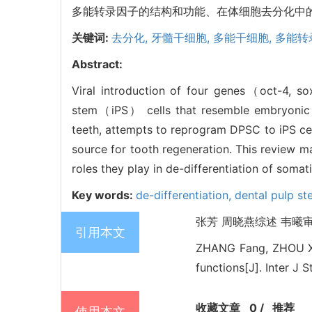
多能转录因子的结构和功能、在体细胞去分化中
关键词:
去分化,
牙髓干细胞,
多能干细胞,
多能转
Abstract:
Viral introduction of four genes（oct-4, sox
stem（iPS） cells that resemble embryonic 
teeth, attempts to reprogram DPSC to iPS cel
source for tooth regeneration. This review ma
roles they play in de-differentiation of somati
Key words:
de-differentiation,
dental pulp st
张芳 周晓燕综述 韦曦审校.
引用本文
ZHANG Fang, ZHOU Xiao
functions[J]. Inter J 
收藏文章
0
/
推荐
使用本文