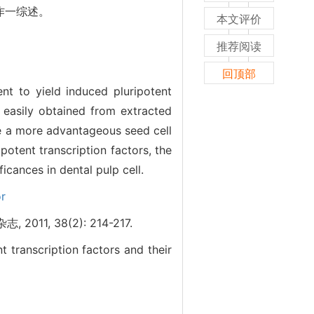
作一综述。
本文评价
推荐阅读
回顶部
nt to yield induced pluripotent
easily obtained from extracted
de a more advantageous seed cell
potent transcription factors, the
icances in dental pulp cell.
or
, 38(2): 214-217.
 transcription factors and their