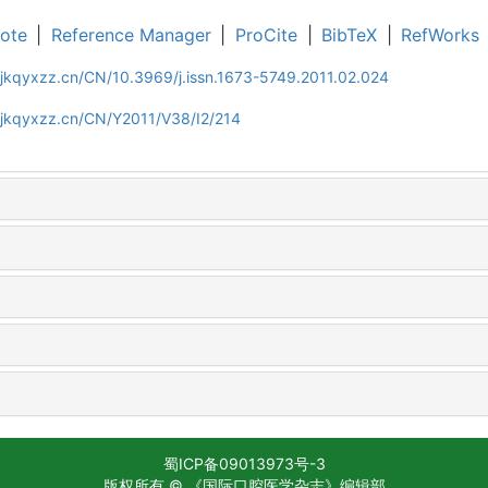
ote
|
Reference Manager
|
ProCite
|
BibTeX
|
RefWorks
jkqyxzz.cn/CN/10.3969/j.issn.1673-5749.2011.02.024
gjkqyxzz.cn/CN/Y2011/V38/I2/214
蜀ICP备09013973号-3
版权所有 © 《国际口腔医学杂志》编辑部