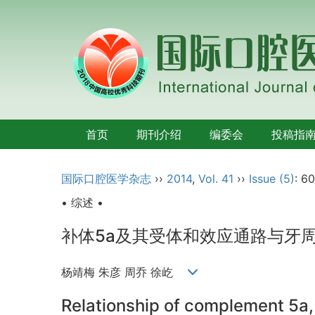
首页
期刊介绍
编委会
投稿指
国际口腔医学杂志
››
2014
,
Vol. 41
››
Issue (5)
: 6
• 综述 •
补体5a及其受体和效应通路与牙
杨靖梅 朱彦 周乔 徐屹
Relationship of complement 5a, 