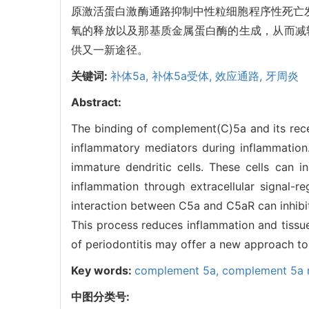
原激活蛋白激酶通路抑制中性粒细胞程序性死亡发
氧的释放以及那基质金属蛋白酶的生成，从而减
供又一新途径。
关键词:
补体5a,
补体5a受体,
效应通路,
牙周炎
Abstract:
The binding of complement(C)5a and its rec
inflammatory mediators during inflammatio
immature dendritic cells. These cells can 
inflammation through extracellular signal-r
interaction between C5a and C5aR can inhibit
This process reduces inflammation and tissu
of periodontitis may offer a new approach to 
Key words:
complement 5a,
complement 5a 
中图分类号: