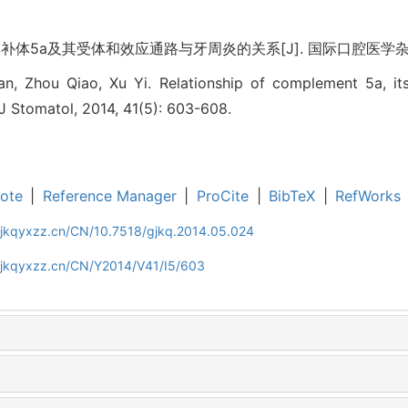
补体5a及其受体和效应通路与牙周炎的关系[J]. 国际口腔医学杂志, 2014
n, Zhou Qiao, Xu Yi. Relationship of complement 5a, it
r J Stomatol, 2014, 41(5): 603-608.
ote
|
Reference Manager
|
ProCite
|
BibTeX
|
RefWorks
gjkqyxzz.cn/CN/10.7518/gjkq.2014.05.024
gjkqyxzz.cn/CN/Y2014/V41/I5/603