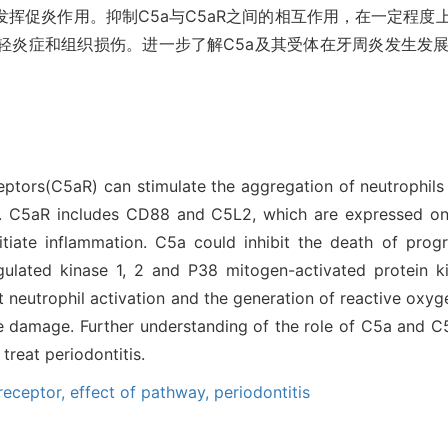
挥促炎作用。抑制C5a与C5aR之间的相互作用，在一定程度
轻炎症和组织损伤。进一步了解C5a及其受体在牙周炎发生发
eptors(C5aR) can stimulate the aggregation of neutrophi
n. C5aR includes CD88 and C5L2, which are expressed on
initiate inflammation. C5a could inhibit the death of pr
egulated kinase 1, 2 and P38 mitogen-activated protein k
 neutrophil activation and the generation of reactive oxyg
e damage. Further understanding of the role of C5a and C
treat periodontitis.
receptor,
effect of pathway,
periodontitis