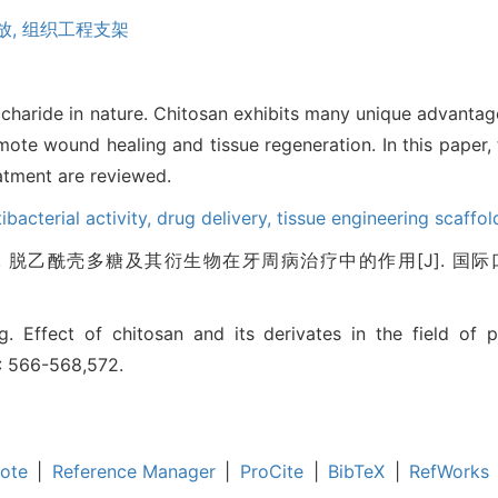
放,
组织工程支架
haride in nature. Chitosan exhibits many unique advantage
omote wound healing and tissue regeneration. In this paper,
eatment are reviewed.
ibacterial activity,
drug delivery,
tissue engineering scaffol
脱乙酰壳多糖及其衍生物在牙周病治疗中的作用[J]. 国际口腔医学杂志
. Effect of chitosan and its derivates in the field of p
: 566-568,572.
ote
|
Reference Manager
|
ProCite
|
BibTeX
|
RefWorks