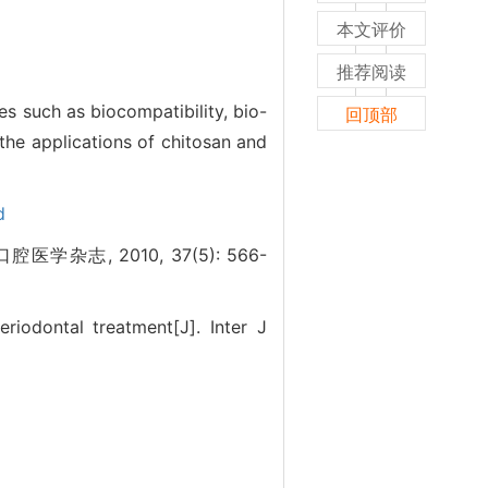
本文评价
推荐阅读
s such as biocompatibility, bio-
回顶部
 the applications of chitosan and
d
, 2010, 37(5): 566-
eriodontal treatment[J]. Inter J