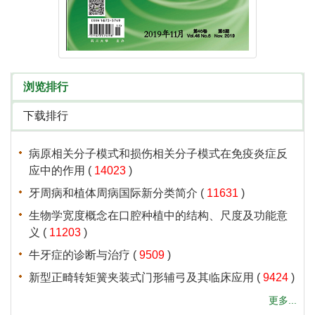
 (
 )
 (
 )
 (
 )
 (
 )
 (
 )