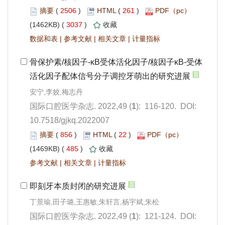
 2506
)
 261
)
 3037
)
 |
 |
 |
): 116-120. DOI:
10.7518/gjkq.2022007
 856
)
 22
)
 485
)
 |
 |
): 121-124. DOI: