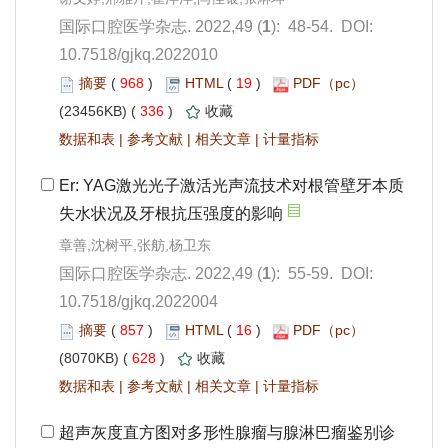
): 48-54. DOI:
10.7518/gjkq.2022010
 968
)
 19
)
 336
)
 |
 |
 |
): 55-59. DOI:
10.7518/gjkq.2022004
 857
)
 16
)
 628
)
 |
 |
 |