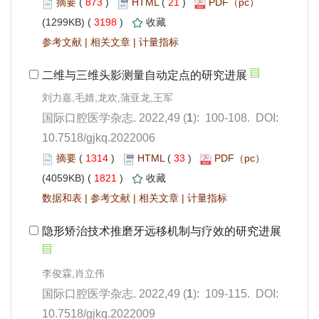
 873
)
 21
)
 3198
)
 |
 |
): 100-108. DOI:
10.7518/gjkq.2022006
 1314
)
 33
)
 1821
)
 |
 |
 |
): 109-115. DOI:
10.7518/gjkq.2022009