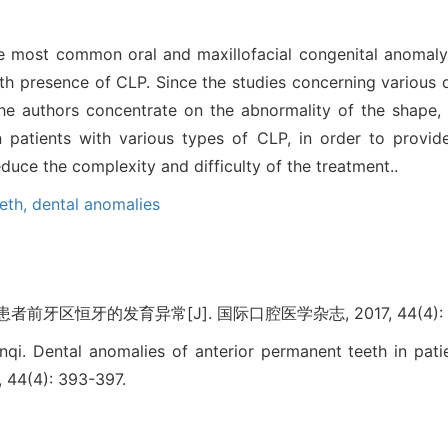
he most common oral and maxillofacial congenital anomaly.
ith presence of CLP. Since the studies concerning various 
 the authors concentrate on the abnormality of the shape,
 patients with various types of CLP, in order to provid
duce the complexity and difficulty of the treatment..
eth,
dental anomalies
者前牙区恒牙的发育异常[J]. 国际口腔医学杂志, 2017, 44(4): 3
qi. Dental anomalies of anterior permanent teeth in patien
, 44(4): 393-397.