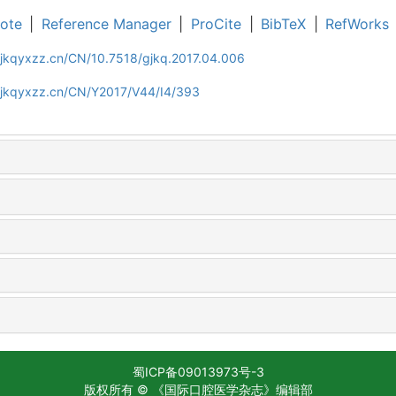
ote
|
Reference Manager
|
ProCite
|
BibTeX
|
RefWorks
gjkqyxzz.cn/CN/10.7518/gjkq.2017.04.006
gjkqyxzz.cn/CN/Y2017/V44/I4/393
蜀ICP备09013973号-3
版权所有 © 《国际口腔医学杂志》编辑部