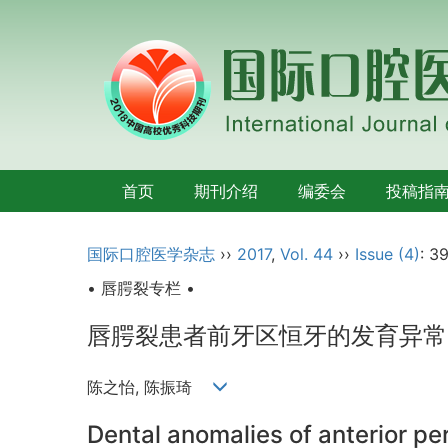
首页
期刊介绍
编委会
投稿指
国际口腔医学杂志
››
2017
,
Vol. 44
››
Issue (4)
: 3
• 唇腭裂专栏 •
唇腭裂患者前牙区恒牙的发育异常
陈之怡, 陈振琦
Dental anomalies of anterior per