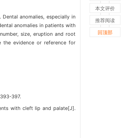
本文评价
 Dental anomalies, especially in
推荐阅读
dental anomalies in patients with
回顶部
 number, size, eruption and root
e the evidence or reference for
93-397.
ts with cleft lip and palate[J].