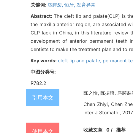
关键词:
唇腭裂,
恒牙,
发育异常
Abstract:
The cleft lip and palate(CLP) is t
the maxilla anterior region, are associated w
CLP lack in China, in this literature review
development of anterior permanent teeth in
dentists to make the treatment plan and to re
Key words:
cleft lip and palate,
permanent te
中图分类号:
R782.2
陈之怡, 陈振琦. 唇腭裂患
引用本文
Chen Zhiyi, Chen Zhen
Inter J Stomatol, 2017
收藏文章
0
/
推荐
使用本文