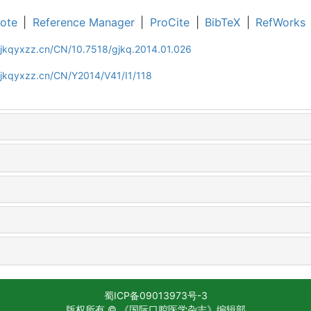
ote
|
Reference Manager
|
ProCite
|
BibTeX
|
RefWorks
gjkqyxzz.cn/CN/10.7518/gjkq.2014.01.026
gjkqyxzz.cn/CN/Y2014/V41/I1/118
蜀ICP备09013973号-3
版权所有 © 《国际口腔医学杂志》编辑部