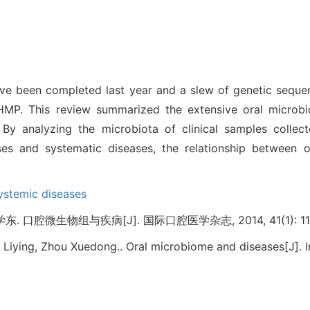
e been completed last year and a slew of genetic sequ
 HMP. This review summarized the extensive oral microbi
. By analyzing the microbiota of clinical samples collec
ses and systematic diseases, the relationship between o
ystemic diseases
 口腔微生物组与疾病[J]. 国际口腔医学杂志, 2014, 41(1): 118
o Liying, Zhou Xuedong.. Oral microbiome and diseases[J]. In