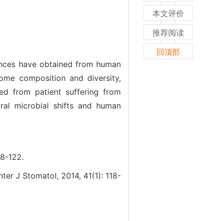
本文评价
推荐阅读
回顶部
ences have obtained from human
ome composition and diversity,
ted from patient suffering from
ral microbial shifts and human
-122.
ter J Stomatol, 2014, 41(1): 118-