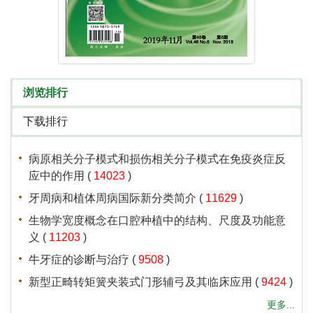
 (
 )
 (
 )
 (
 )
 (
 )
 (
 )