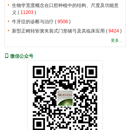
 (
 )
 (
 )
 (
 )