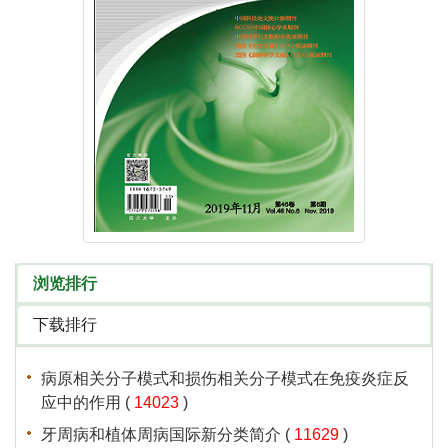
 (
 )
 (
 )