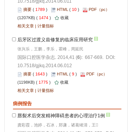
10.7518/gjkq.2014.06.011
 1789
)
 10
)
 1474
)
 |
): 667-669. DOI:
10.7518/gjkq.2014.06.012
 1643
)
 9
)
 1775
)
 |