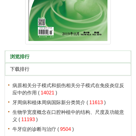
 (
 )
 (
 )
 (
 )
 (
 )