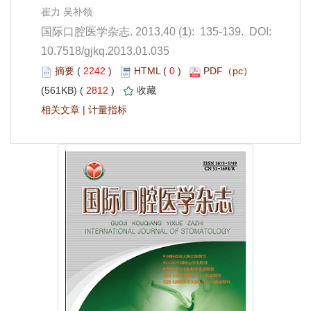
): 135-139. DOI:
10.7518/gjkq.2013.01.035
 2242
)
 0
)
 2812
)
 |