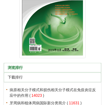
 (
 )
 (
 )