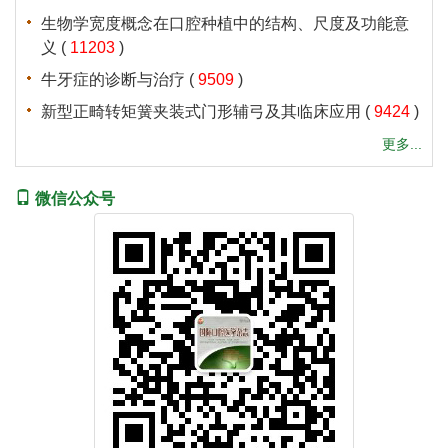
 (
 )
 (
 )
 (
 )