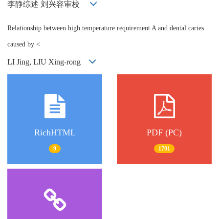
李静综述 刘兴容审校
Relationship between high temperature requirement A and dental caries
caused by <
LI Jing, LIU Xing-rong
RichHTML
PDF (PC)
9
1701