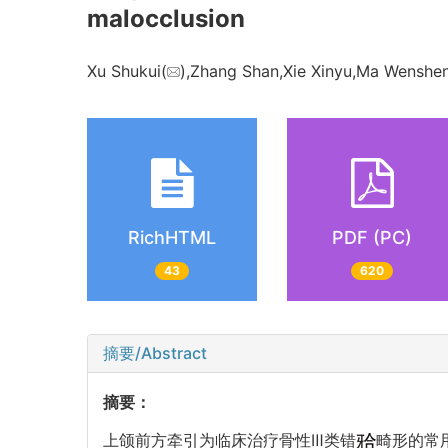
malocclusion
Xu Shukui(
),Zhang Shan,Xie Xinyu,Ma Wenshen
RichHTML
PDF (PC)
43
620
摘要/Abstract
摘要：
上颌前方牵引为临床治疗骨性Ⅲ类错
畸形的常