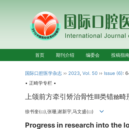
首页
期刊介绍
编委会
投稿指
国际口腔医学杂志
››
2023
,
Vol. 50
››
Issue (6)
: 
• 正畸学专栏 •
上颌前方牵引矫治骨性Ⅲ类错
畸
徐书奎(
),张珊,谢新宇,马文盛(
)
Progress in research into the l