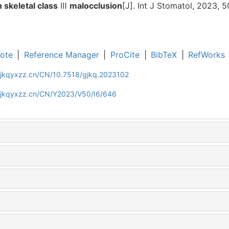
 skeletal class
Ⅲ
malocclusion
[J]. Int J Stomatol, 2023, 
ote
|
Reference Manager
|
ProCite
|
BibTeX
|
RefWorks
gjkqyxzz.cn/CN/10.7518/gjkq.2023102
gjkqyxzz.cn/CN/Y2023/V50/I6/646