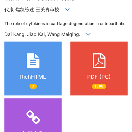
代康 焦凯综述 王美青审校
The role of cytokines in cartilage degeneration in osteoarthritis
Dai Kang, Jiao Kai, Wang Meiqing.
RichHTML
PDF (PC)
7
1596