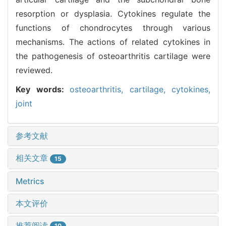
resorption or dysplasia. Cytokines regulate the
functions of chondrocytes through various
mechanisms. The actions of related cytokines in
the pathogenesis of osteoarthritis cartilage were
reviewed.
Key words:
osteoarthritis,
cartilage,
cytokines,
joint
参考文献
相关文章
15
Metrics
本文评价
推荐阅读
10