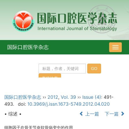
国际口腔医学杂志
导
航
切
换
国际口腔医学杂志
››
2012
,
Vol. 39
››
Issue (4)
: 491-
493.
doi:
10.3969/j.issn.1673-5749.2012.04.020
• 综述 •
上一篇
下一篇
细胞因子在骨关节炎软骨病变中的作用