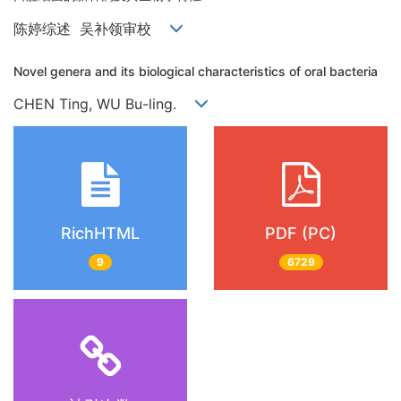
陈婷综述 吴补领审校
Novel genera and its biological characteristics of oral bacteria
CHEN Ting, WU Bu-ling.
RichHTML
PDF (PC)
9
6729