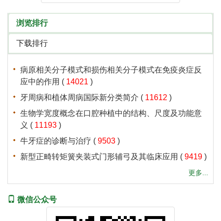
 (
 )
 (
 )
 (
 )
 (
 )
 (
 )