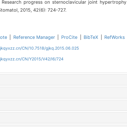
. Research progress on sternoclavicular joint hypertroph
 Stomatol, 2015, 42(6): 724-727.
ote
|
Reference Manager
|
ProCite
|
BibTeX
|
RefWorks
gjkqyxzz.cn/CN/10.7518/gjkq.2015.06.025
gjkqyxzz.cn/CN/Y2015/V42/I6/724