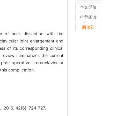
本文评价
推荐阅读
回顶部
on of neck dissection with the
clavicular joint enlargement and
ss of its corresponding clinical
s review summarizes the current
post-operative sternoclavicular
this complication.
42(6): 724-727.