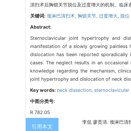
清扫术后胸锁关节脱位及过度增大的机制、临床
关键词:
颈淋巴清扫术,
胸锁关节,
过度增大,
脱位
Abstract:
Sternoclavicular joint hypertrophy and di
manifestation of a slowly growing painless h
dislocation has been reported sporadically i
cases. The neglect results in an occasional
knowledge regarding the mechanism, clinical
joint hypertrophy and dislocation of neck dis
Key words:
neck dissection,
sternoclavicular 
中图分类号:
R 782.05
李侃 廖贵清. 颈淋巴清扫术
引用本文