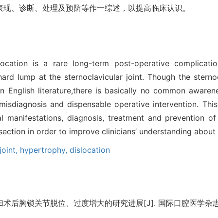
表现、诊断、处理及预防等作一综述，以提高临床认识。
slocation is a rare long-term post-operative complicati
ard lump at the sternoclavicular joint. Though the sterno
n English literature,there is basically no common awarene
 misdiagnosis and dispensable operative intervention. Thi
 manifestations, diagnosis, treatment and prevention of 
section in order to improve clinicians’ understanding about 
joint,
hypertrophy,
dislocation
后胸锁关节脱位、过度增大的研究进展[J]. 国际口腔医学杂志, 2015, 