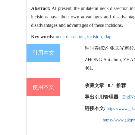
Abstract:
At present, the unilateral neck dissection in
incisions have their own advantages and disadvantag
disadvantages and advantages of these incisions.
Key words:
neck dissection,
incision,
flap
钟时春综述 张志光审校. 单侧
引用本文
ZHONG Shi-chun, ZHAN
461.
收藏文章
0
/
推荐
使用本文
导出引用管理器
EndNo
链接本文:
https://www.gjk
https://www.gjkq