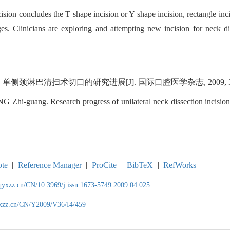
cision concludes the T shape incision or Y shape incision, rectangle inci
es. Clinicians are exploring and attempting new incision for neck d
颈淋巴清扫术切口的研究进展[J]. 国际口腔医学杂志, 2009, 36(4):
G Zhi-guang.
Research progress of unilateral neck dissection incision
te
|
Reference Manager
|
ProCite
|
BibTeX
|
RefWorks
qyxzz.cn/CN/10.3969/j.issn.1673-5749.2009.04.025
yxzz.cn/CN/Y2009/V36/I4/459