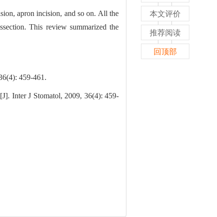
sion, apron incision, and so on. All the
本文评价
issection. This review summarized the
推荐阅读
回顶部
 459-461.
[J]. Inter J Stomatol, 2009, 36(4): 459-