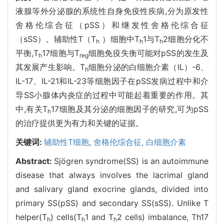
液腺等外分泌腺的系统性自身免疫性疾病,分为原发性
舍格伦综合征（pSS）和继发性舍格伦综合征
（sSS）。辅助性T（T
）细胞中T
1与T
2细胞分化不
h
h
h
平衡,T
17细胞与T
细胞免疫失衡可能对pSS的发生及
h
reg
其发展产生影响。T
细胞分泌的白细胞介素（IL）-6、
h
IL-17、IL-21和IL-23等细胞因子在pSS发病过程中和介
导SS小腺体内炎症的过程中可能起着重要的作用。其
中,有关T
17细胞及其分泌的细胞因子的研究,可为pSS
h
的治疗提供更为有力和关键的证据。
关键词:
辅助性T细胞,
舍格伦综合征,
白细胞介素
Abstract:
Sjögren syndrome(SS) is an autoimmune
disease that always involves the lacrimal gland
and salivary gland exocrine glands, divided into
primary SS(pSS) and secondary SS(sSS). Unlike T
helper(T
) cells(T
1 and T
2 cells) imbalance, Th17
h
h
h