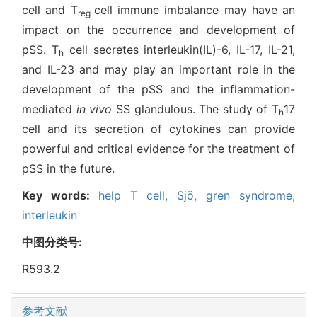
cell and T
cell immune imbalance may have an
reg
impact on the occurrence and development of
pSS. T
cell secretes interleukin(IL)-6, IL-17, IL-21,
h
and IL-23 and may play an important role in the
development of the pSS and the inflammation-
mediated
in vivo
SS glandulous. The study of T
17
h
cell and its secretion of cytokines can provide
powerful and critical evidence for the treatment of
pSS in the future.
Key words:
help T cell,
Sjö,
gren syndrome,
interleukin
中图分类号:
R593.2
参考文献