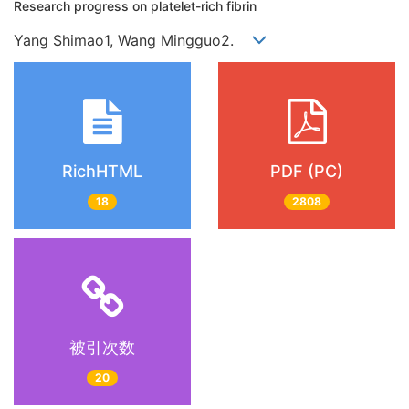
Research progress on platelet-rich fibrin
Yang Shimao1, Wang Mingguo2.
RichHTML
PDF (PC)
18
2808
被引次数
20