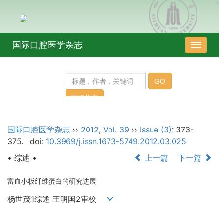
国际口腔医学杂志
导
航
切
换
国际口腔医学杂志
››
2012
,
Vol. 39
››
Issue (3)
: 373-
375.
doi:
10.3969/j.issn.1673-5749.2012.03.025
• 综述 •
上一篇
下一篇
富血小板纤维蛋白的研究进展
杨世茂1综述 王明国2审校