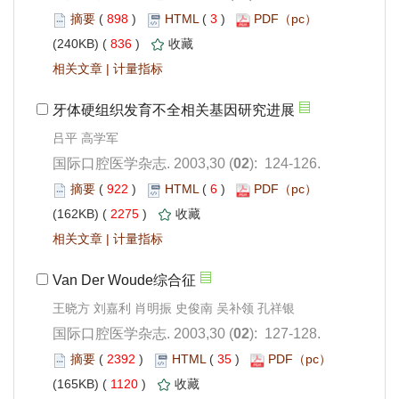
 898
)
 3
)
 836
)
 |
): 124-126.
 922
)
 6
)
 2275
)
 |
王晓方 刘嘉利 肖明振 史俊南 吴补领 孔祥银
): 127-128.
 2392
)
 35
)
 1120
)