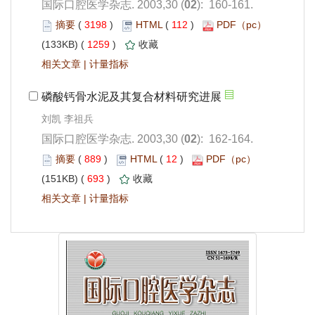
): 160-161.
 3198
)
 112
)
 1259
)
 |
): 162-164.
 889
)
 12
)
 693
)
 |