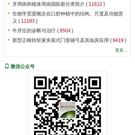
 (
 )
 (
 )
 (
 )
 (
 )