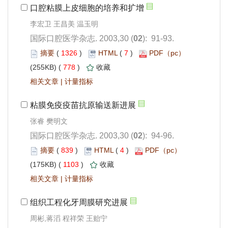
李宏卫 王昌美 温玉明
): 91-93.
 1326
)
 7
)
 778
)
 |
): 94-96.
 839
)
 4
)
 1103
)
 |
周彬,蒋滔 程祥荣 王贻宁