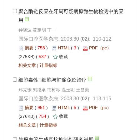
): 110-112.
 758
)
 3
)
 537
)
 |
郅克谦 刘继承 韦树标 温玉明 王昌美
): 113-115.
 951
)
 5
)
 754
)
 |