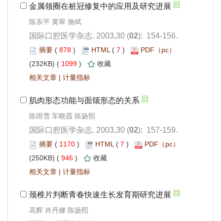
陈东平 黄翠 施斌
): 154-156.
 878
)
 7
)
 1099
)
 |
陈雨雪 车晓霞 陈扬熙
): 157-159.
 1170
)
 7
)
 946
)
 |
高辉 肖丹娜 陈扬熙