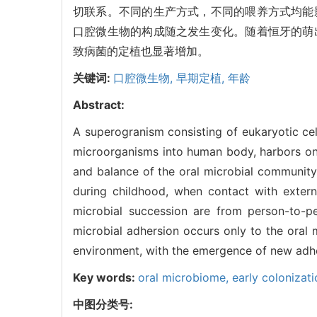
切联系。不同的生产方式，不同的喂养方式均能
口腔微生物的构成随之发生变化。随着恒牙的萌
致病菌的定植也显著增加。
关键词:
口腔微生物,
早期定植,
年龄
Abstract:
A superogranism consisting of eukaryotic ce
microorganisms into human body, harbors o
and balance of the oral microbial community 
during childhood, when contact with externa
microbial succession are from person-to-pe
microbial adhersion occurs only to the oral m
environment, with the emergence of new adhe
Key words:
oral microbiome,
early colonizat
中图分类号: