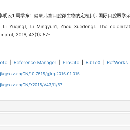
李明云1 周学东1. 健康儿童口腔微生物的定植[J]. 国际口腔医学杂志, 201
, Li Yuqing1, Li Mingyun1, Zhou Xuedong1. The colonizat
omatol, 2016, 43(1): 57-.
ote
|
Reference Manager
|
ProCite
|
BibTeX
|
RefWorks
gjkqyxzz.cn/CN/10.7518/gjkq.2016.01.015
gjkqyxzz.cn/CN/Y2016/V43/I1/57