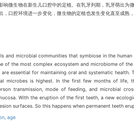
影响微生物在新生儿口腔中的定植。在乳牙列期，乳牙萌出为
出，口腔环境进一步变化，微生物的定植也发生变化直至成熟
lls and microbial communities that symbiose in the human 
ne of the most complex ecosystem and microbiome of the 
are essential for maintaining oral and systematic health.
l microbes is highest. In the first few months of life, t
rson transmission, mode of feeding, and microbial cross
ucosa. With the eruption of the first teeth, a new ecologi
sion surfaces. So this happens when permanent teeth erup
ion,
age