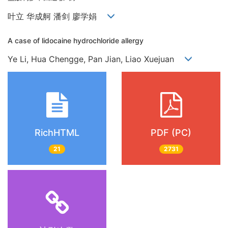
叶立 华成舸 潘剑 廖学娟
A case of lidocaine hydrochloride allergy
Ye Li, Hua Chengge, Pan Jian, Liao Xuejuan
RichHTML
PDF (PC)
21
2731