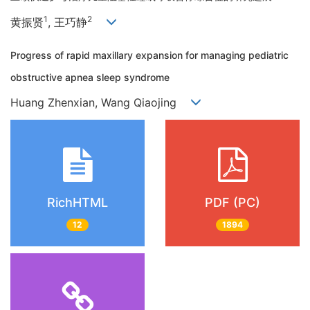
1
2
黄振贤
, 王巧静
Progress of rapid maxillary expansion for managing pediatric
obstructive apnea sleep syndrome
Huang Zhenxian, Wang Qiaojing
RichHTML
PDF (PC)
12
1894