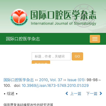
国际口腔医学杂志
导
航
切
换
国际口腔医学杂志
››
2010
,
Vol. 37
››
Issue (01)
: 98-98～
100.
doi:
10.3969/j.issn.1673-5749.2010.01.029
• 综述 •
上一篇
下一篇
颌面赝复体硅橡胶改性的研究进展