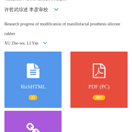
许哲武综述 李彦审校
Research progress of modification of maxillofacial prosthesis silicone
rubber
XU Zhe-wu, LI Yan
RichHTML
PDF (PC)
13
1817