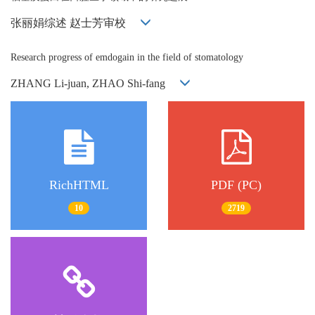
张丽娟综述 赵士芳审校
Research progress of emdogain in the field of stomatology
ZHANG Li-juan, ZHAO Shi-fang
RichHTML
PDF (PC)
10
2719