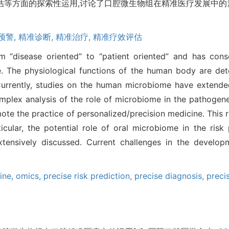
等方面的探索性运用,讨论了口腔微生物组在精准医疗发展中的潜
预警,
精准诊断,
精准治疗,
精准疗效评估
m “disease oriented” to “patient oriented” and has con
e. The physiological functions of the human body are de
urrently, studies on the human microbiome have extended
mplex analysis of the role of microbiome in the pathogene
ote the practice of personalized/precision medicine. This
icular, the potential role of oral microbiome in the risk 
extensively discussed. Current challenges in the develo
ine,
omics,
precise risk prediction,
precise diagnosis,
preci