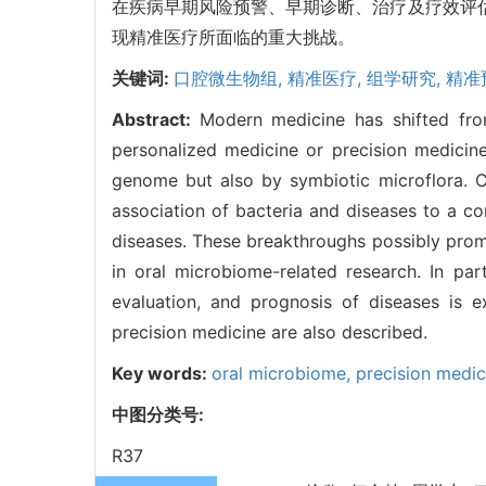
在疾病早期风险预警、早期诊断、治疗及疗效评估
现精准医疗所面临的重大挑战。
关键词:
口腔微生物组,
精准医疗,
组学研究,
精准
Abstract:
Modern medicine has shifted fro
personalized medicine or precision medicin
genome but also by symbiotic microflora. C
association of bacteria and diseases to a co
diseases. These breakthroughs possibly prom
in oral microbiome-related research. In part
evaluation, and prognosis of diseases is 
precision medicine are also described.
Key words:
oral microbiome,
precision medic
中图分类号:
R37