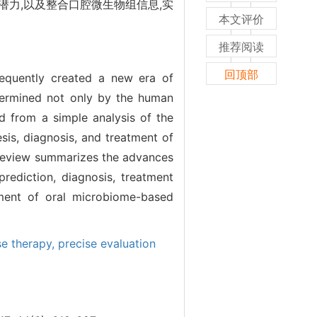
力,以及整合口腔微生物组信息,实
本文评价
推荐阅读
回顶部
sequently created a new era of
termined not only by the human
 from a simple analysis of the
sis, diagnosis, and treatment of
 review summarizes the advances
prediction, diagnosis, treatment
pment of oral microbiome-based
se therapy,
precise evaluation