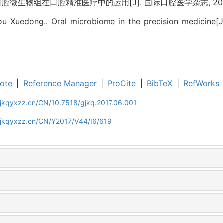
口腔微生物组在口腔精准医疗中的运用[J]. 国际口腔医学杂志, 2017, 44
ou Xuedong.. Oral microbiome in the precision medicine[J]
ote
|
Reference Manager
|
ProCite
|
BibTeX
|
RefWorks
gjkqyxzz.cn/CN/10.7518/gjkq.2017.06.001
gjkqyxzz.cn/CN/Y2017/V44/I6/619