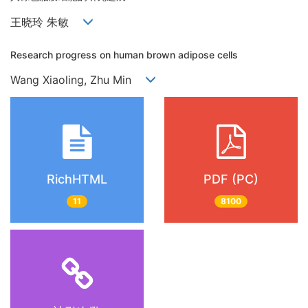
王晓玲 朱敏
Research progress on human brown adipose cells
Wang Xiaoling, Zhu Min
RichHTML
PDF (PC)
11
8100