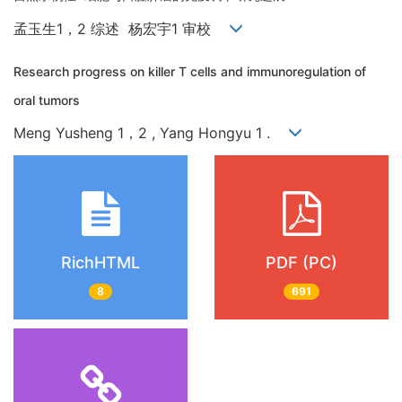
孟玉生1，2 综述 杨宏宇1 审校
Research progress on killer T cells and immunoregulation of
oral tumors
Meng Yusheng 1，2 , Yang Hongyu 1 .
RichHTML
PDF (PC)
8
691