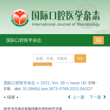
国际口腔医学杂志
导
航
切
换
国际口腔医学杂志
››
2012
,
Vol. 39
››
Issue (4)
: 516-
518.
doi:
10.3969/j.issn.1673-5749.2012.04.027
• 综述 •
上一篇
下一篇
根管冲洗液对粪肠球菌作用的研究进展