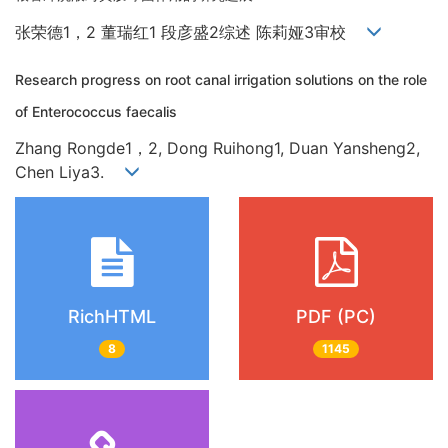
张荣德1，2 董瑞红1 段彦盛2综述 陈莉娅3审校
Research progress on root canal irrigation solutions on the role
of Enterococcus faecalis
Zhang Rongde1，2, Dong Ruihong1, Duan Yansheng2,
Chen Liya3.
RichHTML
PDF (PC)
8
1145