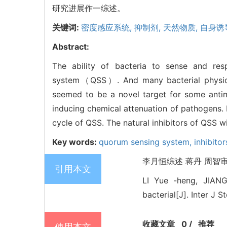
研究进展作一综述。
关键词:
密度感应系统,
抑制剂,
天然物质,
自身诱
Abstract:
The ability of bacteria to sense and res
system（QSS）. And many bacterial physiolog
seemed to be a novel target for some antim
inducing chemical attenuation of pathogens. 
cycle of QSS. The natural inhibitors of QSS wi
Key words:
quorum sensing system,
inhibitor
李月恒综述 蒋丹 周智审校.
引用本文
LI Yue -heng, JIANG
bacterial[J]. Inter J 
收藏文章
0
/
推荐
使用本文