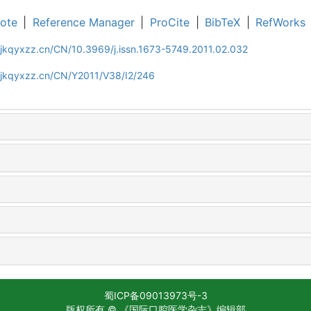
ote
|
Reference Manager
|
ProCite
|
BibTeX
|
RefWorks
jkqyxzz.cn/CN/10.3969/j.issn.1673-5749.2011.02.032
gjkqyxzz.cn/CN/Y2011/V38/I2/246
蜀ICP备09013973号-3
版权所有 © 《国际口腔医学杂志》编辑部