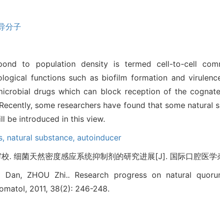
导分子
pond to population density is termed cell-to-cell co
ical functions such as biofilm formation and virulenc
icrobial drugs which can block reception of the cognate 
Recently, some researchers have found that some natural s
ll be introduced in this view.
s,
natural substance,
autoinducer
 细菌天然密度感应系统抑制剂的研究进展[J]. 国际口腔医学杂志, 2011
 Dan, ZHOU Zhi.. Research progress on natural quorum
Stomatol, 2011, 38(2): 246-248.